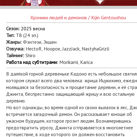
Хроники людей и демонов / Kijin Gentoushou
Сезон:
2025 весна
Тип:
ТВ (24 эп.)
Жанры:
Фэнтези, Экшен
Озвучка:
HectoR, Hoopoe, JazzJack, NastyhaGrizli
Тайминг:
Shiro
Работа над субтитрами
:
Morikami, Karica
В далёкой горной деревеньке Кадоно есть небольшое святил
котором служат всего два человека: жрица Ицукихимэ, ежед
молящаяся за безопасность и процветание деревни, и её стр
Джинта, беспрестанно защищающий жрицу и всю остальную
деревню.
Но вот однажды, во время одной из своих вылазок в лес, Дж
встречается загадочный демон. Он рассказывает юноше об
ужасном будущем, которое грозит людям. Вознамерившись
предотвратить угрозу, Джинта отправляется в многолетнее
путешествие, в ходе которого он должен восстановить